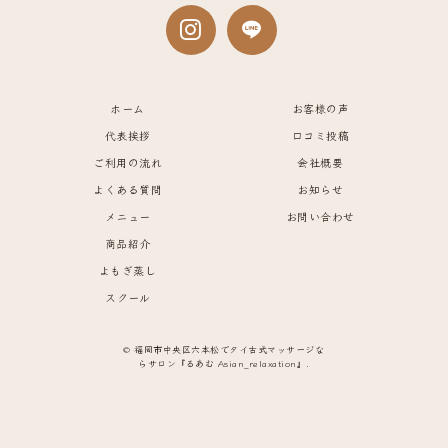
ホーム
お客様の声
代表挨拶
口コミ投稿
ご利用の流れ
会社概要
よくある質問
お知らせ
メニュー
お問い合わせ
商品紹介
よもぎ蒸し
スクール
© 福岡市中央区六本松でタイ古式マッサージな
らサロン『るあむ Asian_relaxation』.