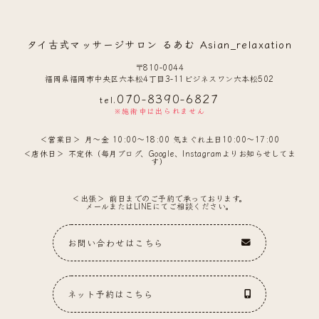
タイ古式マッサージサロン るあむ Asian_relaxation
〒810-0044
福岡県福岡市中央区六本松4丁目3-11ビジネスワン六本松502
070-8390-6827
tel.
※施術中は出られません
営業日
月〜金 10:00〜18:00 気まぐれ土日10:00〜17:00
店休日
不定休（毎月ブログ、Google、Instagramよりお知らせしてま
す）
出張
前日までのご予約で承っております。
メールまたはLINEにてご相談ください。
お問い合わせはこちら
ネット予約はこちら