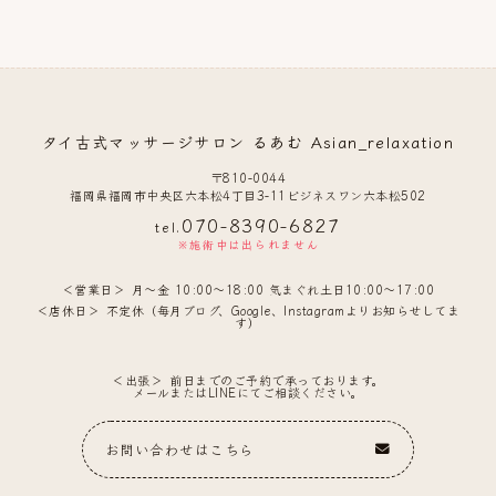
タイ古式マッサージサロン るあむ Asian_relaxation
〒810-0044
福岡県福岡市中央区六本松4丁目3-11ビジネスワン六本松502
070-8390-6827
tel.
※施術中は出られません
営業日
月〜金 10:00〜18:00 気まぐれ土日10:00〜17:00
店休日
不定休（毎月ブログ、Google、Instagramよりお知らせしてま
す）
出張
前日までのご予約で承っております。
メールまたはLINEにてご相談ください。
お問い合わせはこちら