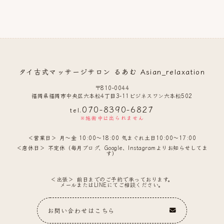
タイ古式マッサージサロン るあむ Asian_relaxation
〒810-0044
福岡県福岡市中央区六本松4丁目3-11ビジネスワン六本松502
070-8390-6827
tel.
※施術中は出られません
営業日
月〜金 10:00〜18:00 気まぐれ土日10:00〜17:00
店休日
不定休（毎月ブログ、Google、Instagramよりお知らせしてま
す）
出張
前日までのご予約で承っております。
メールまたはLINEにてご相談ください。
お問い合わせはこちら