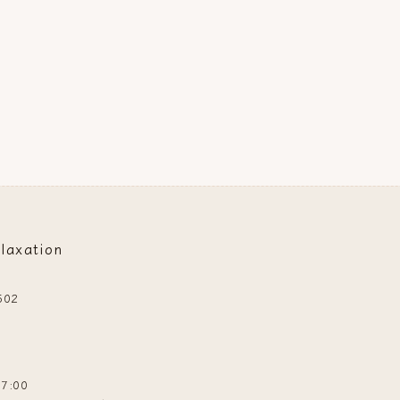
xation
02
7:00