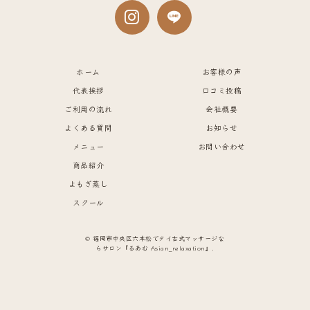
ホーム
お客様の声
代表挨拶
口コミ投稿
ご利用の流れ
会社概要
よくある質問
お知らせ
メニュー
お問い合わせ
商品紹介
よもぎ蒸し
スクール
© 福岡市中央区六本松でタイ古式マッサージな
らサロン『るあむ Asian_relaxation』.