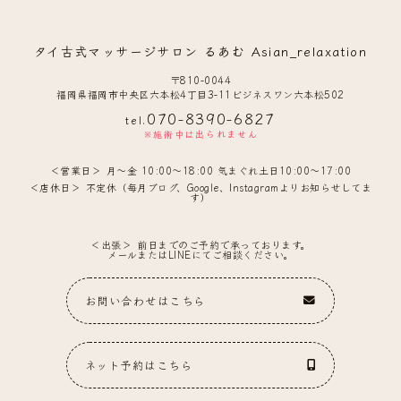
タイ古式マッサージサロン るあむ Asian_relaxation
〒810-0044
福岡県福岡市中央区六本松4丁目3-11ビジネスワン六本松502
070-8390-6827
tel.
※施術中は出られません
営業日
月〜金 10:00〜18:00 気まぐれ土日10:00〜17:00
店休日
不定休（毎月ブログ、Google、Instagramよりお知らせしてま
す）
出張
前日までのご予約で承っております。
メールまたはLINEにてご相談ください。
お問い合わせはこちら
ネット予約はこちら