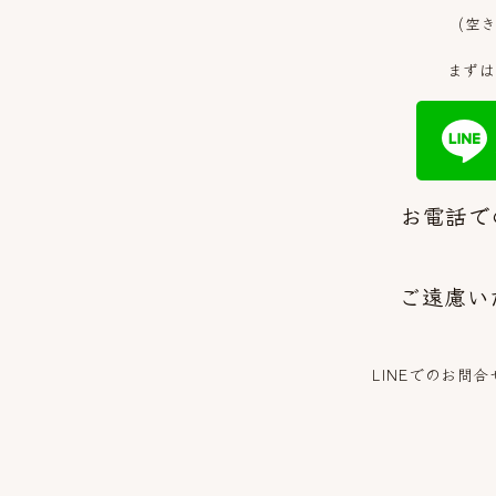
(空
まずは
お電話
ご遠慮い
LINEでのお問