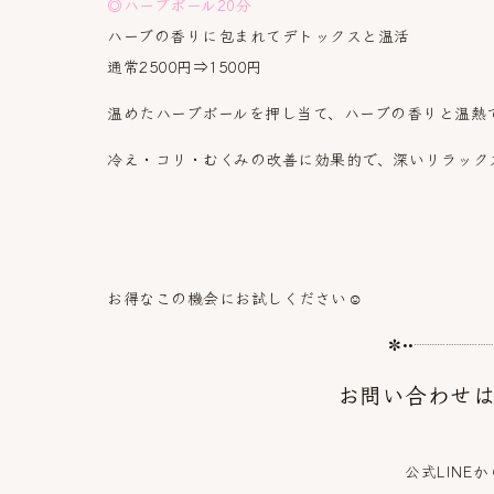
◎ハーブボール20分
ハーブの香りに包まれてデトックスと温活
通常2500円⇒1500円
温めたハーブボールを押し当て、ハーブの香りと温熱
冷え・コリ・むくみの改善に効果的で、深いリラック
お得なこの機会にお試しください☺️
✼••┈┈┈┈
お問い合わせは
公式LINE