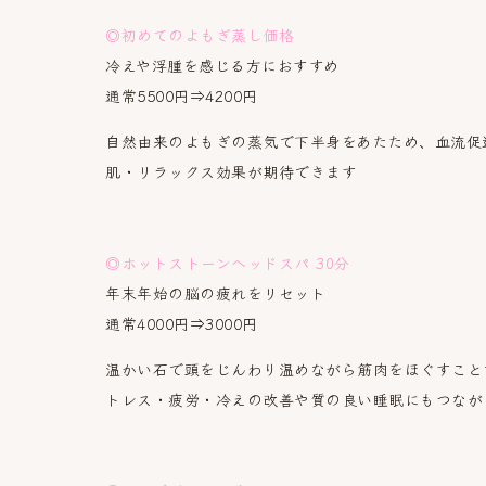
◎初めてのよもぎ蒸し価格
冷えや浮腫を感じる方におすすめ
通常5500円⇒4200円
自然由来のよもぎの蒸気で下半身をあたため、血流促
肌・リラックス効果が期待できます
◎ホットストーンヘッドスパ 30分
年末年始の脳の疲れをリセット
通常4000円⇒3000円
温かい石で頭をじんわり温めながら筋肉をほぐすこと
トレス・疲労・冷えの改善や質の良い睡眠にもつなが