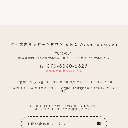
タイ古式マッサージサロン るあむ Asian_relaxation
〒810-0044
福岡県福岡市中央区六本松4丁目3-11ビジネスワン六本松502
070-8390-6827
tel.
※施術中は出られません
営業日
月〜金 10:00〜18:00 気まぐれ土日10:00〜17:00
店休日
不定休（毎月ブログ、Google、Instagramよりお知らせしてま
す）
出張
前日までのご予約で承っております。
メールまたはLINEにてご相談ください。
お問い合わせはこちら