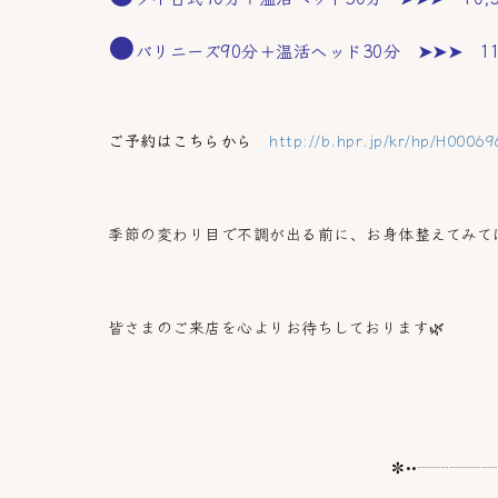
●
バリニーズ90分＋温活ヘッド30分 ➤➤➤ 11,
ご予約はこちらから
http://b.hpr.jp/kr/hp/H0006
季節の変わり目で不調が出る前に、お身体整えてみて
皆さまのご来店を心よりお待ちしております🌿
✼••┈┈┈┈