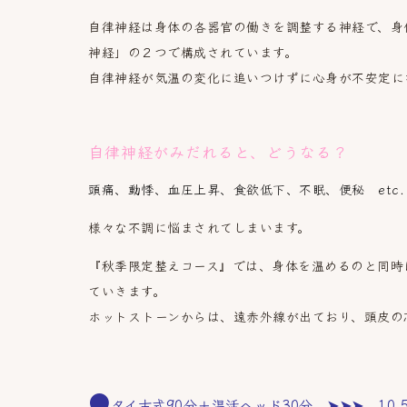
自律神経は身体の各器官の働きを調整する神経で、身
神経」の２つで構成されています。
自律神経が気温の変化に追いつけずに心身が不安定に
自律神経がみだれると、どうなる？
頭痛、動悸、血圧上昇、食欲低下、不眠、便秘 etc
様々な不調に悩まされてしまいます。
『秋季限定整えコース』では、身体を温めるのと同時
ていきます。
ホットストーンからは、遠赤外線が出ており、頭皮の
●
タイ古式90分＋温活ヘッド30分 ➤➤➤ 10,5