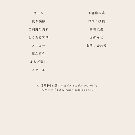
ホーム
お客様の声
代表挨拶
口コミ投稿
ご利用の流れ
会社概要
よくある質問
お知らせ
メニュー
お問い合わせ
商品紹介
よもぎ蒸し
スクール
© 福岡市中央区六本松でタイ古式マッサージな
らサロン『るあむ Asian_relaxation』.