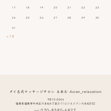
17
18
19
20
21
22
23
24
25
26
27
28
29
30
31
« 7月
タイ古式マッサージサロン るあむ Asian_relaxation
〒810-0044
福岡県福岡市中央区六本松4丁目3-11ビジネスワン六本松502
070-8390-6827
tel.